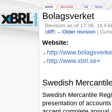
article
discussion
edit
history
Bolagsverket
Revision as of 17:36, 16 F
(
diff
)
←Older revision
| Curre
Website:
http://www.bolagsverke
http://www.xbrl.se
Swedish Mercantile
Swedish Mercantile Regis
presentation of accounts
accept complete annual 