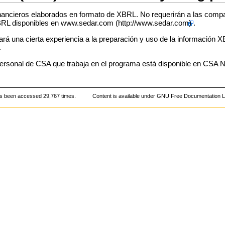
ncieros elaborados en formato de XBRL. No requerirán a las compañ
XBRL disponibles en
www.sedar.com
.
á una cierta experiencia a la preparación y uso de la información 
.
personal de CSA que trabaja en el programa está disponible en CSA N
s been accessed 29,767 times.
Content is available under
GNU Free Documentation L