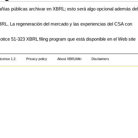
ías públicas archivar en XBRL; esto será algo opcional además del
XBRL. La regeneración del mercado y las experiencias del CSA con
otice 51-323 XBRL filing program que está disponible en el Web site
icense 1.2
.
Privacy policy
About XBRLWiki
Disclaimers