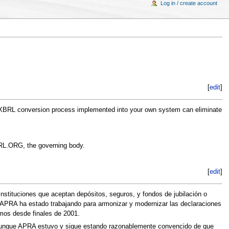
Log in / create account
[
edit
]
d XBRL conversion process implemented into your own system can eliminate
BRL.ORG, the governing body.
[
edit
]
nstituciones que aceptan depósitos, seguros, y fondos de jubilación o
), APRA ha estado trabajando para armonizar y modernizar las declaraciones
mos desde finales de 2001.
 aunque APRA estuvo y sigue estando razonablemente convencido de que