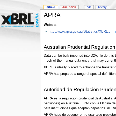
article
discussion
edit
history
APRA
Website:
http://www.apra.gov.au/Statistics/XBRL.cfm
Australian Prudential Regulation
Data can be bulk imported into D2A. To do this
much of the manual data entry that may currentl
XBRL is ideally placed to enhance the transfer of
APRA has prepared a range of special definiti
Autoridad de Regulación Pruden
APRA es la regulación prudencial de Australia, 
pensiones) en Australia. Junto con la Oficina d
para instituciones que aceptan depósitos. APR
APRA hubo de escoger entre usar algo propiet