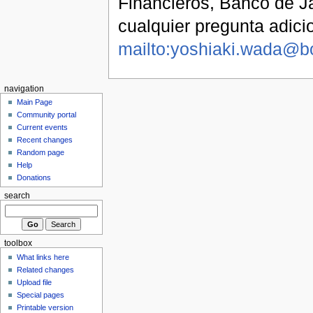
Financieros, Banco de J
cualquier pregunta adicio
mailto:yoshiaki.wada@boj
navigation
Main Page
Community portal
Current events
Recent changes
Random page
Help
Donations
search
toolbox
What links here
Related changes
Upload file
Special pages
Printable version