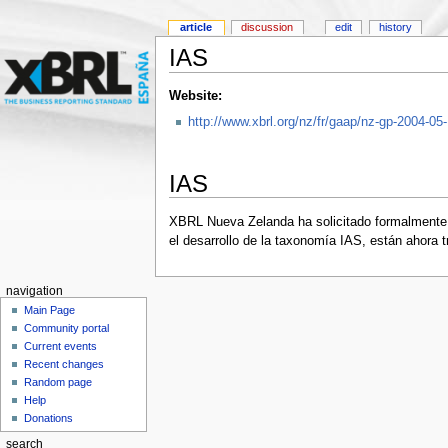
article
discussion
edit
history
IAS
Website:
http://www.xbrl.org/nz/fr/gaap/nz-gp-2004-05
IAS
XBRL Nueva Zelanda ha solicitado formalmente 
el desarrollo de la taxonomía IAS, están ahora 
navigation
Main Page
Community portal
Current events
Recent changes
Random page
Help
Donations
search