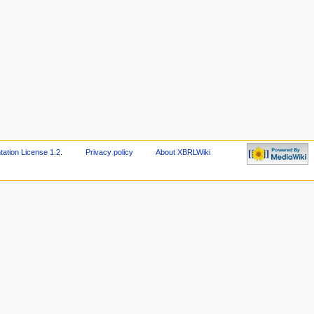
tion License 1.2
.
Privacy policy
About XBRLWiki