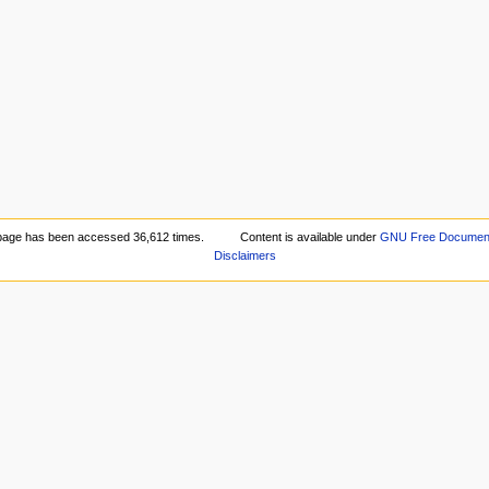
page has been accessed 36,612 times.
Content is available under
GNU Free Documenta
Disclaimers