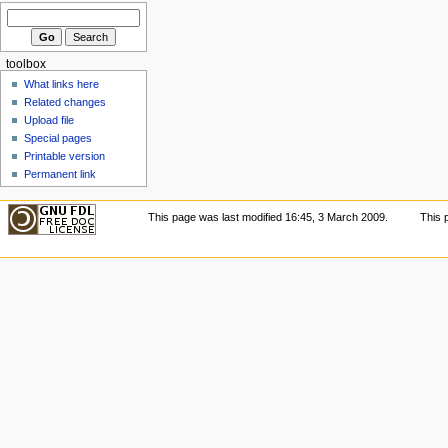
toolbox
What links here
Related changes
Upload file
Special pages
Printable version
Permanent link
This page was last modified 16:45, 3 March 2009.
This 