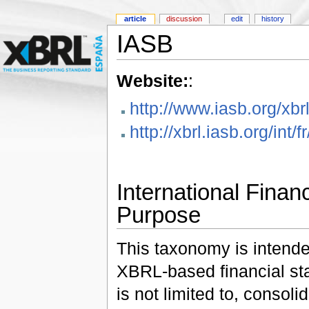
article
discussion
edit
history
IASB
Website:
:
http://www.iasb.org/xbr
http://xbrl.iasb.org/in
International Fina
Purpose
This taxonomy is intended
XBRL-based financial sta
is not limited to, consolid