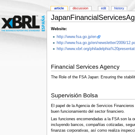
article
discussion
edit
history
JapanFinancialServicesA
Website:
http://www.fsa.go.jp/en
http://www.fsa.go.jp/en/newsletter/2006/12.p
http://www.xbrl.org/philadelphia%20pre
Financial Services Agency
The Role of the FSA Japan: Ensuring the stabilit
Supervisión Bolsa
El papel de la Agencia de Servicios Financieros 
buen funcionamiento del sector financiero.
Las funciones encomendadas a la FSA son la orie
incluyendo bancos, compañías cotizadas, seguro
finanzas corporativas, así como realiza inspecc