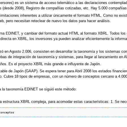
versores) es un sistema de acceso telemático a las declaraciones contemplad
es (desde 2008), Registro de compañías cotizadas, etc. Hay 5.000 compañías
imitaciones inherentes a utilizar únicamente el formato HTML. Como no existe
, pero necesitan reteclear de nuevo los datos para hacer análisis.
istema EDINET, y cambiar del formato actual HTML al formato XBRL. Todos los
irecta en XBRL, los inversores ya pueden analizar eficientemente la informac
zó en Agosto 2.006, consisten en desarrollar la taxonomía y los sistemas c
ebas de integración de taxonomía y sistemas, para llegar al lanzamiento en Ab
años. Es el proyecto XBRL más grande e influyente de Japón.
le de Japón (GAAP). Se espera tener para Abril 2008 los estados financieros (
 Cubre 18 tipos de empresas, con un número de conceptos cercano a 4.000. C
ra la taxonomía EDINET se siguió este método:
 estructura XBRL compleja, para acomodar estas características: 1. Se nec