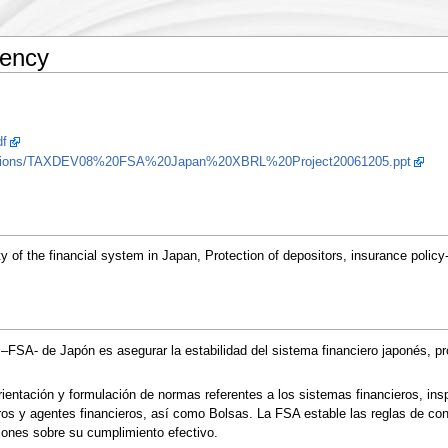
gency
df
sentations/TAXDEV08%20FSA%20Japan%20XBRL%20Project20061205.ppt
y of the financial system in Japan, Protection of depositors, insurance policy
–FSA- de Japón es asegurar la estabilidad del sistema financiero japonés, pro
ntación y formulación de normas referentes a los sistemas financieros, inspec
s y agentes financieros, así como Bolsas. La FSA estable las reglas de cont
iones sobre su cumplimiento efectivo.