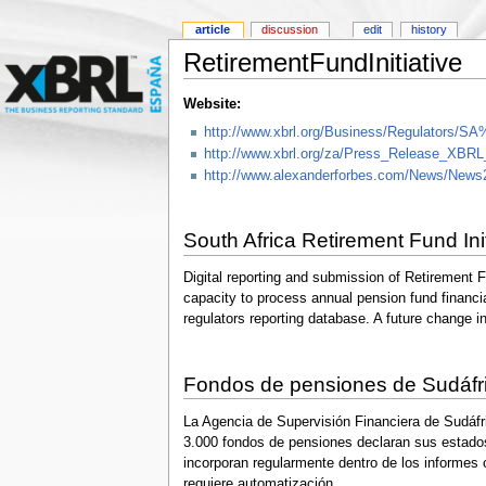
article
discussion
edit
history
RetirementFundInitiative
Website:
http://www.xbrl.org/Business/Regulator
http://www.xbrl.org/za/Press_Release_XBR
http://www.alexanderforbes.com/News/News
South Africa Retirement Fund Init
Digital reporting and submission of Retirement F
capacity to process annual pension fund financi
regulators reporting database. A future change in
Fondos de pensiones de Sudáfr
La Agencia de Supervisión Financiera de Sudáfr
3.000 fondos de pensiones declaran sus estados
incorporan regularmente dentro de los informes
requiere automatización.