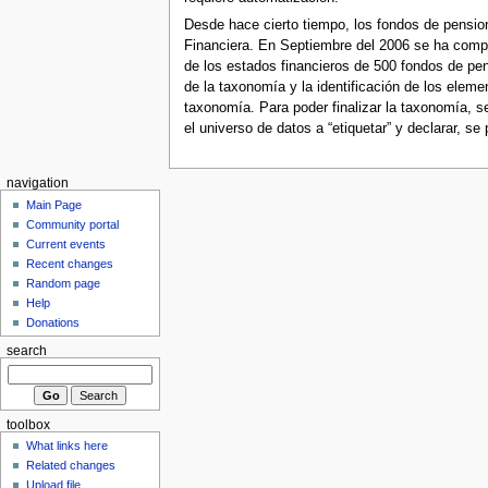
Desde hace cierto tiempo, los fondos de pensio
Financiera. En Septiembre del 2006 se ha compl
de los estados financieros de 500 fondos de pen
de la taxonomía y la identificación de los eleme
taxonomía. Para poder finalizar la taxonomía, s
el universo de datos a “etiquetar” y declarar, s
navigation
Main Page
Community portal
Current events
Recent changes
Random page
Help
Donations
search
toolbox
What links here
Related changes
Upload file