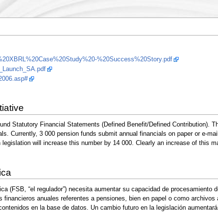
s/SA%20XBRL%20Case%20Study%20-%20Success%20Story.pdf
L_Launch_SA.pdf
2006.asp#
iative
und Statutory Financial Statements (Defined Benefit/Defined Contribution). Th
als. Currently, 3 000 pension funds submit annual financials on paper or e-ma
 legislation will increase this number by 14 000. Clearly an increase of this 
ica
ica (FSB, “el regulador”) necesita aumentar su capacidad de procesamiento d
 financieros anuales referentes a pensiones, bien en papel o como archivos
 contenidos en la base de datos. Un cambio futuro en la legislación aumenta